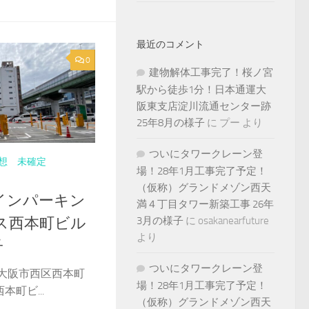
最近のコメント
0
建物解体工事完了！桜ノ宮
駅から徒歩1分！日本通運大
阪東支店淀川流通センター跡
25年8月の様子
に
プー
より
ついにタワークレーン登
想 未確定
場！28年1月工事完了予定！
（仮称）グランドメゾン西天
インパーキン
満４丁目タワー新築工事 26年
ス西本町ビル
3月の様子
に
osakanearfuture
より
子
ついにタワークレーン登
に大阪市西区西本町
場！28年1月工事完了予定！
町ビ...
（仮称）グランドメゾン西天