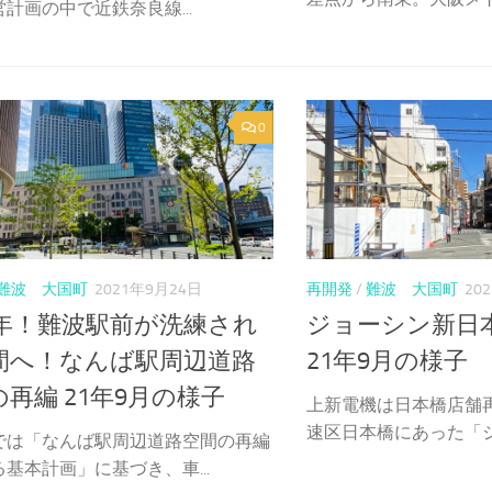
計画の中で近鉄奈良線...
0
難波 大国町
2021年9月24日
再開発
/
難波 大国町
20
25年！難波駅前が洗練され
ジョーシン新日
間へ！なんば駅周辺道路
21年9月の様子
再編 21年9月の様子
上新電機は日本橋店舗
速区日本橋にあった「ジョ
では「なんば駅周辺道路空間の再編
基本計画」に基づき、車...