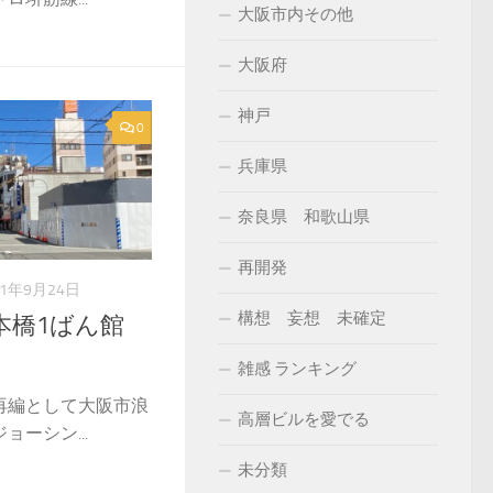
大阪市内その他
大阪府
神戸
0
兵庫県
奈良県 和歌山県
再開発
21年9月24日
構想 妄想 未確定
本橋1ばん館
雑感 ランキング
再編として大阪市浪
高層ビルを愛でる
ーシン...
未分類