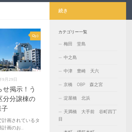
続き
カテゴリー一覧
0
梅田 堂島
中之島
中津 豊崎 天六
1年9月29日
京橋 OBP 森之宮
らせ掲示！う
区分分譲棟の
淀屋橋 北浜
様子
天満橋 大手前 谷町四丁
目
で計画されているタ
画のお...