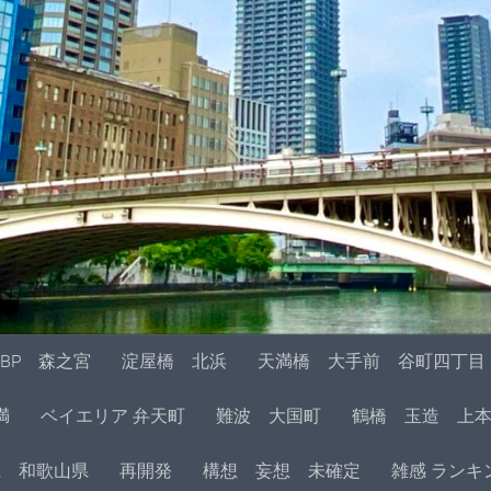
BP 森之宮
淀屋橋 北浜
天満橋 大手前 谷町四丁目
満
ベイエリア 弁天町
難波 大国町
鶴橋 玉造 上
県 和歌山県
再開発
構想 妄想 未確定
雑感 ランキ