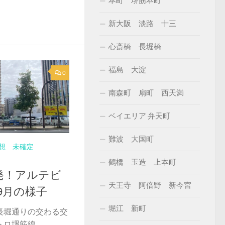
本町 堺筋本町
新大阪 淡路 十三
心斎橋 長堀橋
福島 大淀
0
南森町 扇町 西天満
ベイエリア 弁天町
難波 大国町
想 未確定
鶴橋 玉造 上本町
発！アルテビ
天王寺 阿倍野 新今宮
年9月の様子
堀江 新町
長堀通りの交わる交
堺筋線...