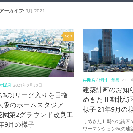
アーカイブ:
9月 2021
0
再開発
/
梅田 堂島
202
大阪府
2021年9月30日
建築計画のお知
第3のJリーグ入りを目指
めきたⅡ期北街
C大阪のホームスタジア
様子 21年9月の
花園第2グラウンド改良工
うめきたⅡ期の北街区
1年9月の様子
ワーマンション棟の建築計