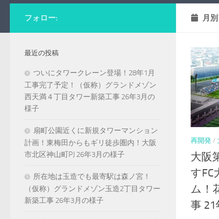
フォロー:
月別
最近の投稿
ついにタワークレーン登場！28年1月
工事完了予定！（仮称）グランドメゾン
西天満４丁目タワー新築工事 26年3月の
様子
扇町公園近くに新規タワーマンション
再開発
/
計画！東梅田からもギリ徒歩圏内！大阪
市北区神山町PJ 26年3月の様子
大阪
すF
所在地は玉造でも最寄駅は森ノ宮！
ム！
（仮称）グランドメゾン玉造2丁目タワー
新築工事 26年3月の様子
事 2