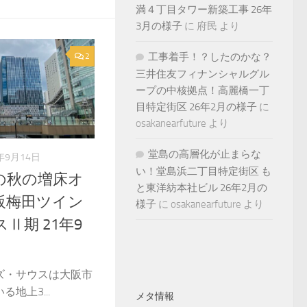
満４丁目タワー新築工事 26年
3月の様子
に
府民
より
工事着手！？したのかな？
2
三井住友フィナンシャルグル
ープの中核拠点！高麗橋一丁
目特定街区 26年2月の様子
に
osakanearfuture
より
堂島の高層化が止まらな
1年9月14日
い！堂島浜二丁目特定街区 も
の秋の増床オ
と東洋紡本社ビル 26年2月の
阪梅田ツイン
様子
に
osakanearfuture
より
Ⅱ期 21年9
ズ・サウスは大阪市
地上3...
メタ情報