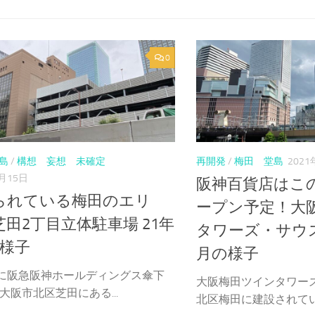
0
島
/
構想 妄想 未確定
再開発
/
梅田 堂島
202
9月15日
阪神百貨店はこ
られている梅田のエリ
ープン予定！大
田2丁目立体駐車場 21年
タワーズ・サウス
の様子
月の様子
9年に阪急阪神ホールディングス傘下
大阪梅田ツインタワー
大阪市北区芝田にある...
北区梅田に建設されている