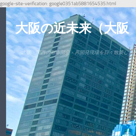
google-site-verification: google0351ab5881654535.html
コンテンツへスキップ
大阪の近未来（大阪
大阪・関西の都市開発・再開発現場を日々散策し、