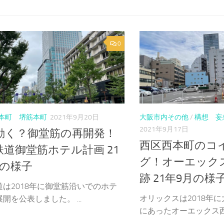
0
本町 堺筋本町
2021年9月20日
大阪市内その他
/
構想 妄
2021年9月17日
動く？御堂筋の再開発！
西区西本町のコ
鉄道御堂筋ホテル計画 21
グ！オーエック
月の様子
跡 21年9月の様
道は2018年に御堂筋沿いでのホテ
オリックスは2018年
開を公表しました。 ...
にあったオーエックス西本