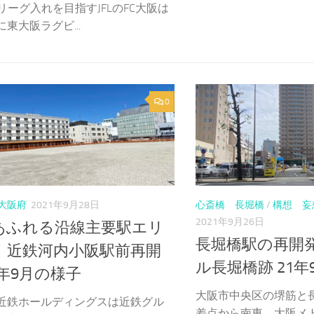
リーグ入れを目指すJFLのFC大阪は
に東大阪ラグビ...
0
大阪府
2021年9月28日
心斎橋 長堀橋
/
構想 妄
2021年9月26日
あふれる沿線主要駅エリ
長堀橋駅の再開
！近鉄河内小阪駅前再開
ル長堀橋跡 21
1年9月の様子
大阪市中央区の堺筋と
9年近鉄ホールディングスは近鉄グル
差点から南東。大阪メトロ