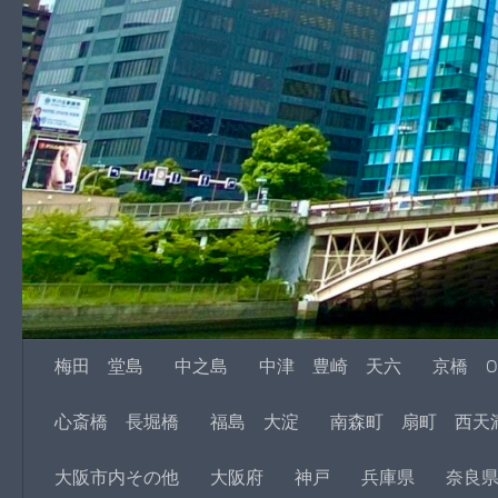
梅田 堂島
中之島
中津 豊崎 天六
京橋 O
心斎橋 長堀橋
福島 大淀
南森町 扇町 西天
大阪市内その他
大阪府
神戸
兵庫県
奈良