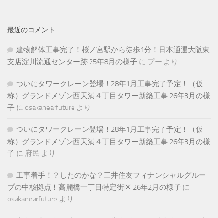
最近のコメント
建物解体工事完了！桜ノ宮駅から徒歩1分！日本通運大阪東
支店淀川流通センター跡 25年8月の様子
に
プー
より
ついにタワークレーン登場！28年1月工事完了予定！（仮
称）グランドメゾン西天満４丁目タワー新築工事 26年3月の様
子
に
osakanearfuture
より
ついにタワークレーン登場！28年1月工事完了予定！（仮
称）グランドメゾン西天満４丁目タワー新築工事 26年3月の様
子
に
府民
より
工事着手！？したのかな？三井住友フィナンシャルグルー
プの中核拠点！高麗橋一丁目特定街区 26年2月の様子
に
osakanearfuture
より