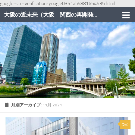
google-site-verification: google0351ab5881654535.html
コンテンツへスキップ
大阪の近未来（大阪 関西の再開発巡り）
月別アーカイブ:
11月 2021
0