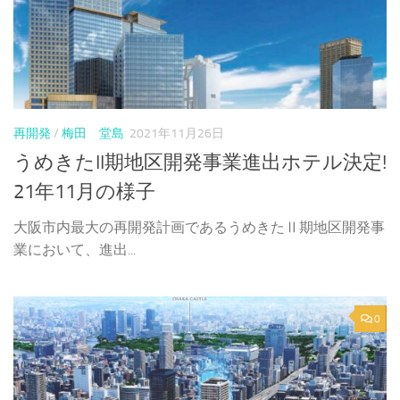
再開発
/
梅田 堂島
2021年11月26日
うめきたII期地区開発事業進出ホテル決定!
21年11月の様子
大阪市内最大の再開発計画であるうめきたⅡ期地区開発事
業において、進出...
0