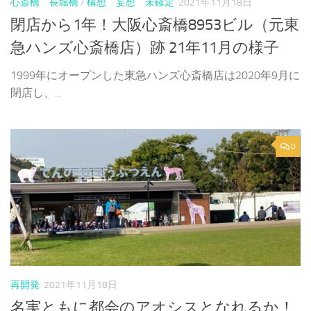
心斎橋 長堀橋
/
構想 妄想 未確定
2021年11月18日
閉店から1年！大阪心斎橋8953ビル（元東
急ハンズ心斎橋店）跡 21年11月の様子
1999年にオープンした東急ハンズ心斎橋店は2020年9月に
閉店し、...
0
再開発
2021年11月18日
名実ともに都会のアオシスとなれるか！