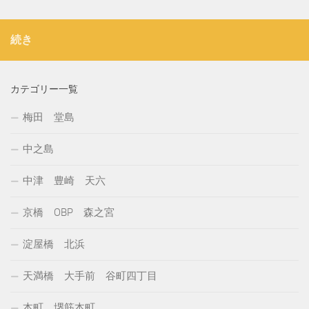
続き
カテゴリー一覧
梅田 堂島
中之島
中津 豊崎 天六
京橋 OBP 森之宮
淀屋橋 北浜
天満橋 大手前 谷町四丁目
本町 堺筋本町