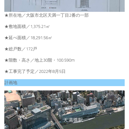
★所在地／大阪市北区天満一丁目2番の一部
★敷地面積／1,375.21㎡
★延べ面積／18,291.56㎡
★総戸数／172戸
★階数・高さ／地上30階・100.590m
★工事完了予定／2022年8月5日
計画地