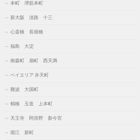
本町 堺筋本町
新大阪 淡路 十三
心斎橋 長堀橋
福島 大淀
南森町 扇町 西天満
ベイエリア 弁天町
難波 大国町
鶴橋 玉造 上本町
天王寺 阿倍野 新今宮
堀江 新町