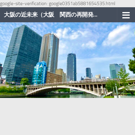
google-site-verification: google0351ab5881654535.html
コンテンツへスキップ
大阪の近未来（大阪 関西の再開発巡り）