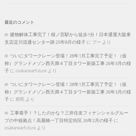
最近のコメント
建物解体工事完了！桜ノ宮駅から徒歩1分！日本通運大阪東
支店淀川流通センター跡 25年8月の様子
に
プー
より
ついにタワークレーン登場！28年1月工事完了予定！（仮
称）グランドメゾン西天満４丁目タワー新築工事 26年3月の様
子
に
osakanearfuture
より
ついにタワークレーン登場！28年1月工事完了予定！（仮
称）グランドメゾン西天満４丁目タワー新築工事 26年3月の様
子
に
府民
より
工事着手！？したのかな？三井住友フィナンシャルグルー
プの中核拠点！高麗橋一丁目特定街区 26年2月の様子
に
osakanearfuture
より