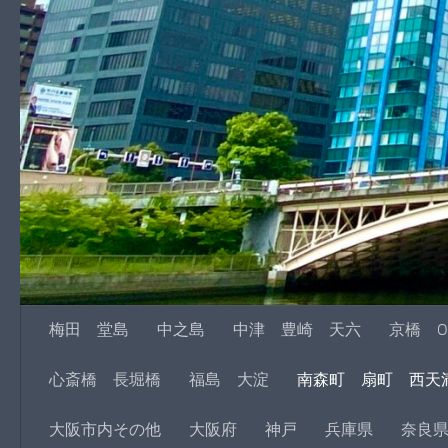
梅田 堂島
中之島
中津 豊崎 天六
京橋 O
心斎橋 長堀橋
福島 大淀
南森町 扇町 西天
大阪市内その他
大阪府
神戸
兵庫県
奈良