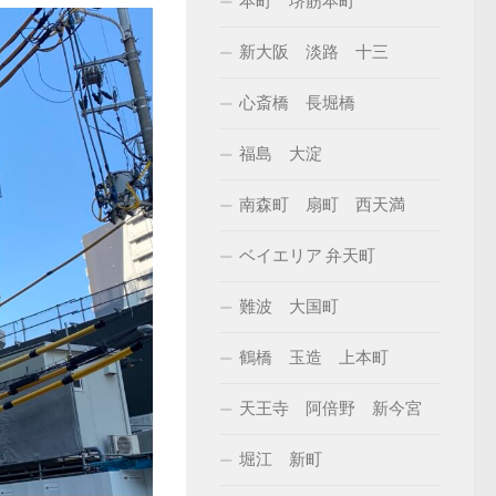
本町 堺筋本町
新大阪 淡路 十三
心斎橋 長堀橋
福島 大淀
南森町 扇町 西天満
ベイエリア 弁天町
難波 大国町
鶴橋 玉造 上本町
天王寺 阿倍野 新今宮
堀江 新町