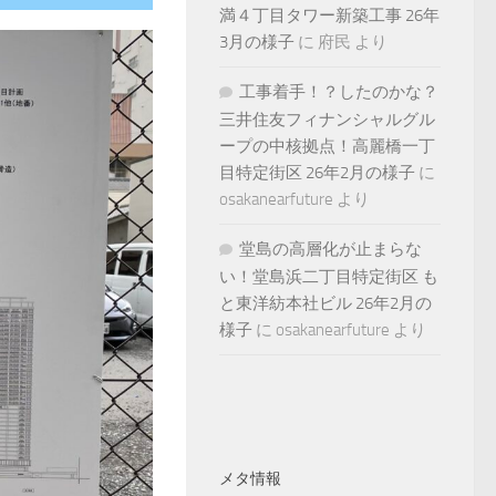
満４丁目タワー新築工事 26年
3月の様子
に
府民
より
工事着手！？したのかな？
三井住友フィナンシャルグル
ープの中核拠点！高麗橋一丁
目特定街区 26年2月の様子
に
osakanearfuture
より
堂島の高層化が止まらな
い！堂島浜二丁目特定街区 も
と東洋紡本社ビル 26年2月の
様子
に
osakanearfuture
より
メタ情報