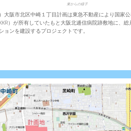
東からの様子
）大阪市北区中崎１丁目計画は東急不動産により国家公
KKR）が所有していたもと大阪北逓信病院跡敷地に、総戸
ションを建設するプロジェクトです。