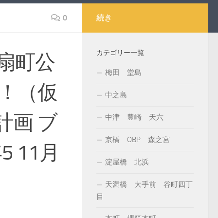
0
続き
カテゴリー一覧
扇町公
梅田 堂島
！（仮
中之島
計画 ブ
中津 豊崎 天六
京橋 OBP 森之宮
 11月
淀屋橋 北浜
天満橋 大手前 谷町四丁
目