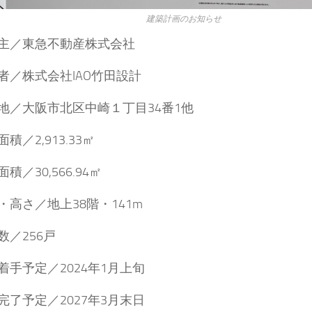
建築計画のお知らせ
主／東急不動産株式会社
者／株式会社IAO竹田設計
地／大阪市北区中崎１丁目34番1他
積／2,913.33㎡
積／30,566.94㎡
・高さ／地上38階・141m
数／256戸
着手予定／2024年1月上旬
完了予定／2027年3月末日