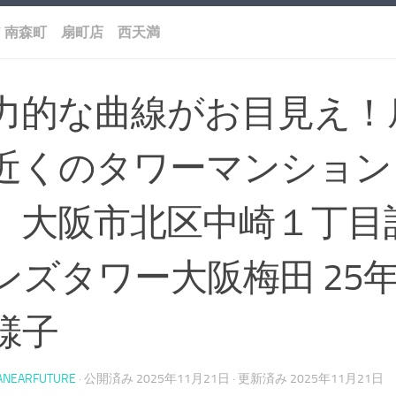
/
南森町 扇町店 西天満
力的な曲線がお目見え！
近くのタワーマンション
）大阪市北区中崎１丁目
ンズタワー大阪梅田 25年5
様子
ANEARFUTURE
· 公開済み
2025年11月21日
· 更新済み
2025年11月21日