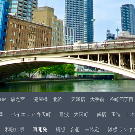
BP 森之宮
淀屋橋 北浜
天満橋 大手前 谷町四丁目
満
ベイエリア 弁天町
難波 大国町
鶴橋 玉造 上
県 和歌山県
再開発
構想 妄想 未確定
雑感 ランキ