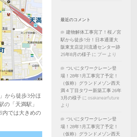
最近のコメント
建物解体工事完了！桜ノ宮
駅から徒歩1分！日本通運大
阪東支店淀川流通センター跡
25年8月の様子
に
プー
より
ついにタワークレーン登
場！28年1月工事完了予定！
（仮称）グランドメゾン西天
満４丁目タワー新築工事 26年
」から徒歩3分ほ
3月の様子
に
osakanearfuture
駅の「天満駅」
より
市内では大きめの
ついにタワークレーン登
場！28年1月工事完了予定！
（仮称）グランドメゾン西天