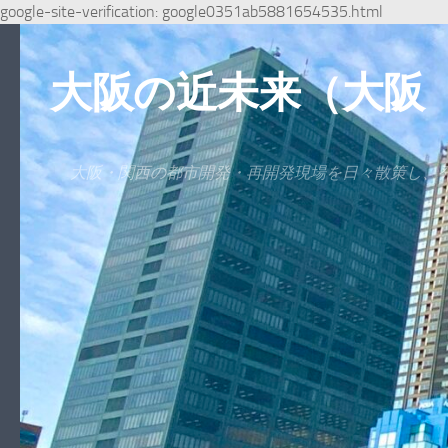
google-site-verification: google0351ab5881654535.html
コンテンツへスキップ
大阪の近未来（大阪
大阪・関西の都市開発・再開発現場を日々散策し、