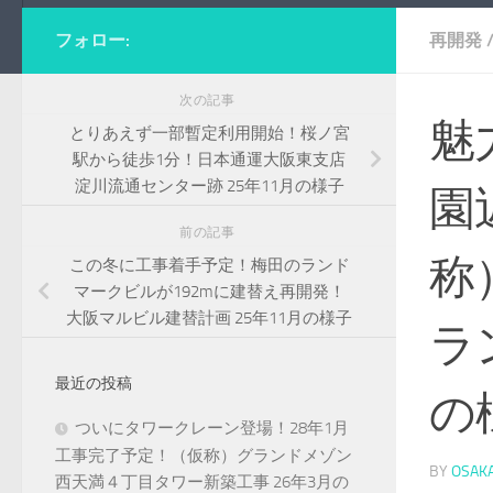
フォロー:
再開発
次の記事
魅
とりあえず一部暫定利用開始！桜ノ宮
駅から徒歩1分！日本通運大阪東支店
淀川流通センター跡 25年11月の様子
園
前の記事
称
この冬に工事着手予定！梅田のランド
マークビルが192mに建替え再開発！
大阪マルビル建替計画 25年11月の様子
ラ
最近の投稿
の
ついにタワークレーン登場！28年1月
工事完了予定！（仮称）グランドメゾン
BY
OSAK
西天満４丁目タワー新築工事 26年3月の