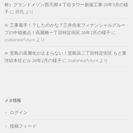
称）グランドメゾン西天満４丁目タワー新築工事 26年3月の様
子
に
府民
より
工事着手！？したのかな？三井住友フィナンシャルグルー
プの中核拠点！高麗橋一丁目特定街区 26年2月の様子
に
osakanearfuture
より
堂島の高層化が止まらない！堂島浜二丁目特定街区 もと東
洋紡本社ビル 26年2月の様子
に
osakanearfuture
より
メタ情報
ログイン
投稿フィード