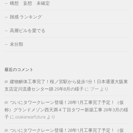
構想 妄想 未確定
雑感 ランキング
高層ビルを愛でる
未分類
最近のコメント
建物解体工事完了！桜ノ宮駅から徒歩1分！日本通運大阪東
支店淀川流通センター跡 25年8月の様子
に
プー
より
ついにタワークレーン登場！28年1月工事完了予定！（仮
称）グランドメゾン西天満４丁目タワー新築工事 26年3月の様
子
に
osakanearfuture
より
ついにタワークレーン登場！28年1月工事完了予定！（仮