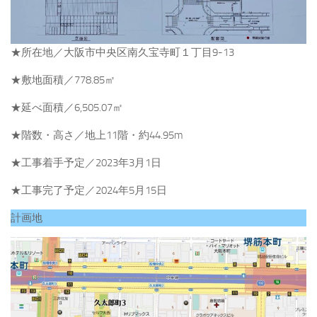
★所在地／大阪市中央区南久宝寺町１丁目9-13
★敷地面積／778.85㎡
★延べ面積／6,505.07㎡
★階数・高さ／地上11階・約44.95m
★工事着手予定／2023年3月1日
★工事完了予定／2024年5月15日
計画地