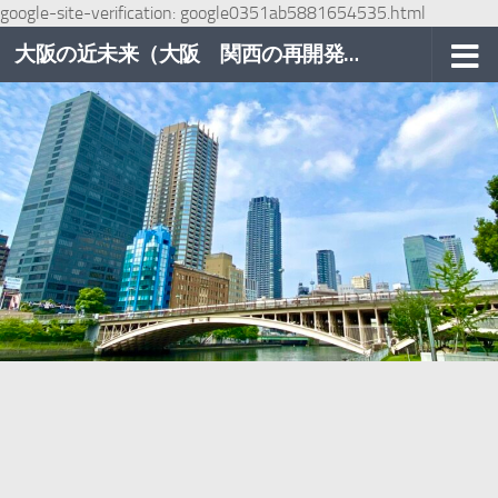
google-site-verification: google0351ab5881654535.html
コンテンツへスキップ
大阪の近未来（大阪 関西の再開発巡り）