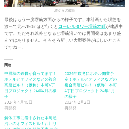
西からの眺め
最後はもう一度堺筋方面からの様子です。本計画から堺筋を
渡って北へ150mほど行くと
ローレルタワー堺筋本町
が建設中
です。ただそれ以外となると堺筋沿いでは再開発はあまり盛
んではありません。そろそろ新しい大型案件がほしいところ
ですねー。
関連
中層棟の鉄骨が育ってます！
2026年度冬にホテル開業予
ホテルとオフィスなどの複合
定！ホテルとオフィスなどの
高層ビル！（仮称）本町4丁
複合高層ビル！（仮称）本町
目プロジェクト 24年4月の様
4丁目プロジェクト 24年1月
子
の様子
2024年4月15日
2024年2月2日
再開発
再開発
解体工事に着手された本町通
沿いのオフィスビル！西川リ