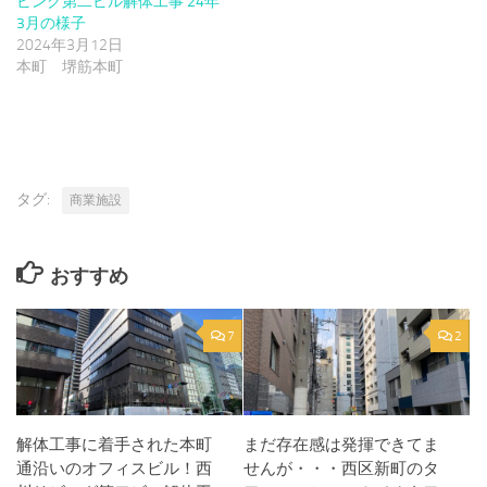
ビング第二ビル解体工事 24年
3月の様子
2024年3月12日
本町 堺筋本町
タグ:
商業施設
おすすめ
7
2
解体工事に着手された本町
まだ存在感は発揮できてま
通沿いのオフィスビル！西
せんが・・・西区新町のタ