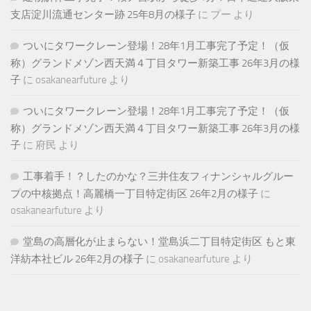
支店淀川流通センター跡 25年8月の様子
に
プー
より
ついにタワークレーン登場！28年1月工事完了予定！（仮
称）グランドメゾン西天満４丁目タワー新築工事 26年3月の様
子
に
osakanearfuture
より
ついにタワークレーン登場！28年1月工事完了予定！（仮
称）グランドメゾン西天満４丁目タワー新築工事 26年3月の様
子
に
府民
より
工事着手！？したのかな？三井住友フィナンシャルグルー
プの中核拠点！高麗橋一丁目特定街区 26年2月の様子
に
osakanearfuture
より
堂島の高層化が止まらない！堂島浜二丁目特定街区 もと東
洋紡本社ビル 26年2月の様子
に
osakanearfuture
より