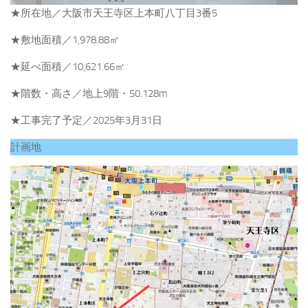
★所在地／大阪市天王寺区上本町八丁目3番5
★敷地面積／1,978.88㎡
★延べ面積／10,621.66㎡
★階数・高さ／地上9階・50.128m
★工事完了予定／2025年3月31日
計画地