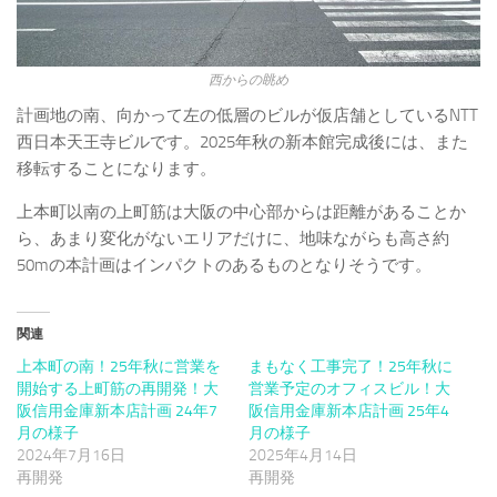
西からの眺め
計画地の南、向かって左の低層のビルが仮店舗としているNTT
西日本天王寺ビルです。2025年秋の新本館完成後には、また
移転することになります。
上本町以南の上町筋は大阪の中心部からは距離があることか
ら、あまり変化がないエリアだけに、地味ながらも高さ約
50mの本計画はインパクトのあるものとなりそうです。
関連
上本町の南！25年秋に営業を
まもなく工事完了！25年秋に
開始する上町筋の再開発！大
営業予定のオフィスビル！大
阪信用金庫新本店計画 24年7
阪信用金庫新本店計画 25年4
月の様子
月の様子
2024年7月16日
2025年4月14日
再開発
再開発