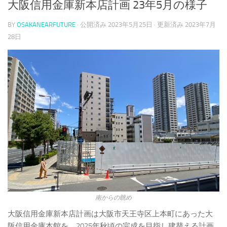
大阪信用金庫新本店計画 23年5月の様子
BY
OSAKANEARFUTURE
· 公開済み
2023年5月25日
· 更新済み
2023年7月
28日
南からの眺め
大阪信用金庫新本店計画は大阪市天王寺区上本町にあった大
阪信用金庫本館を、2025年秋頃の完成を目指し建替える計画