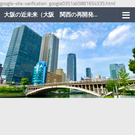
google-site-verification: google0351ab5881654535.html
コンテンツへスキップ
大阪の近未来（大阪 関西の再開発巡り）