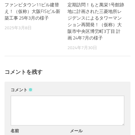
ファンビタウン11ビル建替
定期訪問！もと萬栄1号館跡
え！（仮称）大阪FISビル新
地に計画された三菱地所レ
築工事 25年3月の様子
ジデンスによるタワーマン
ション再開発！（仮称）大
2025年3月8日
阪市中央区博労町3丁目 計
画 24年7月の様子
2024年7月30日
コメントを残す
コメント
※
名前
メール