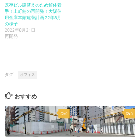
既存ビル建替えのため解体着
手！上町筋の再開発！大阪信
用金庫本館建替計画 22年8月
の様子
2022年8月31日
再開発
タグ:
オフィス
おすすめ
0
0