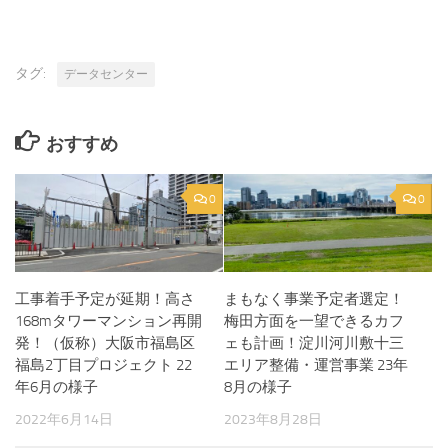
タグ:
データセンター
おすすめ
0
0
工事着手予定が延期！高さ
まもなく事業予定者選定！
168mタワーマンション再開
梅田方面を一望できるカフ
発！（仮称）大阪市福島区
ェも計画！淀川河川敷十三
福島2丁目プロジェクト 22
エリア整備・運営事業 23年
年6月の様子
8月の様子
2022年6月14日
2023年8月28日