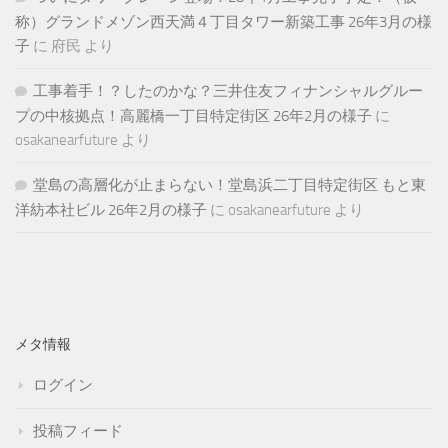
称）グランドメゾン西天満４丁目タワー新築工事 26年3月の様
子
に
府民
より
工事着手！？したのかな？三井住友フィナンシャルグルー
プの中核拠点！高麗橋一丁目特定街区 26年2月の様子
に
osakanearfuture
より
堂島の高層化が止まらない！堂島浜二丁目特定街区 もと東
洋紡本社ビル 26年2月の様子
に
osakanearfuture
より
メタ情報
ログイン
投稿フィード