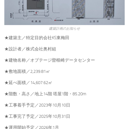
建築計画のお知らせ
★建築主／特定目的会社KS東梅田
★設計者／株式会社奥村組
★建物名称／オプテージ曽根崎データセンター
★敷地面積／2,239.81㎡
★延べ面積／14,607.62㎡
★階数・高さ／地上14階 塔屋1階・85.20m
★工事着手予定／2023年10月10日
★工事完了予定／2025年10月31日
★運用開始予定／2026年1月