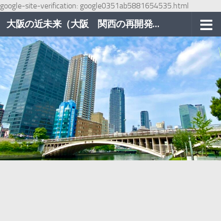
google-site-verification: google0351ab5881654535.html
コンテンツへスキップ
大阪の近未来（大阪 関西の再開発巡り）