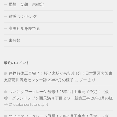
構想 妄想 未確定
雑感 ランキング
高層ビルを愛でる
未分類
最近のコメント
建物解体工事完了！桜ノ宮駅から徒歩1分！日本通運大阪東
支店淀川流通センター跡 25年8月の様子
に
プー
より
ついにタワークレーン登場！28年1月工事完了予定！（仮
称）グランドメゾン西天満４丁目タワー新築工事 26年3月の様
子
に
osakanearfuture
より
ついにタワークレーン登場！28年1月工事完了予定！（仮