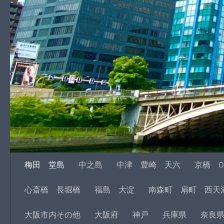
梅田 堂島
中之島
中津 豊崎 天六
京橋 O
心斎橋 長堀橋
福島 大淀
南森町 扇町 西天
大阪市内その他
大阪府
神戸
兵庫県
奈良