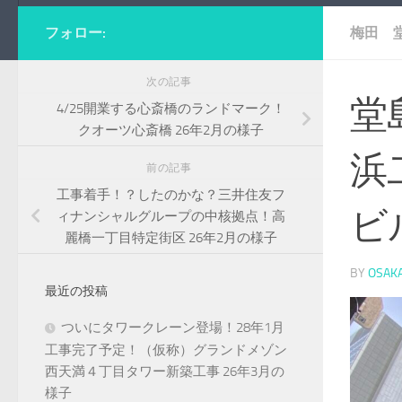
フォロー:
梅田 
次の記事
堂
4/25開業する心斎橋のランドマーク！
クオーツ心斎橋 26年2月の様子
浜
前の記事
工事着手！？したのかな？三井住友フ
ビ
ィナンシャルグループの中核拠点！高
麗橋一丁目特定街区 26年2月の様子
BY
OSAK
最近の投稿
ついにタワークレーン登場！28年1月
工事完了予定！（仮称）グランドメゾン
西天満４丁目タワー新築工事 26年3月の
様子