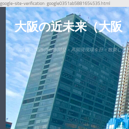
google-site-verification: google0351ab5881654535.html
コンテンツへスキップ
大阪の近未来（大阪
大阪・関西の都市開発・再開発現場を日々散策し、