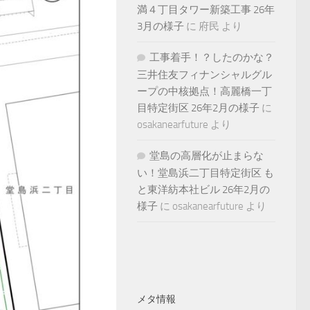
満４丁目タワー新築工事 26年
3月の様子
に
府民
より
工事着手！？したのかな？
三井住友フィナンシャルグル
ープの中核拠点！高麗橋一丁
目特定街区 26年2月の様子
に
osakanearfuture
より
堂島の高層化が止まらな
い！堂島浜二丁目特定街区 も
と東洋紡本社ビル 26年2月の
様子
に
osakanearfuture
より
メタ情報