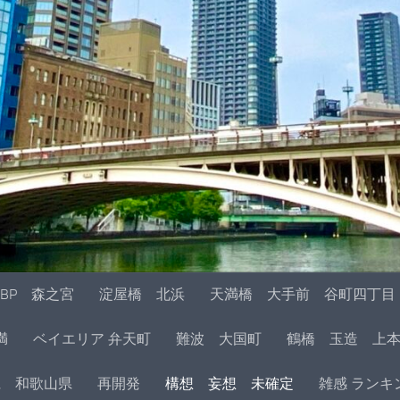
BP 森之宮
淀屋橋 北浜
天満橋 大手前 谷町四丁目
満
ベイエリア 弁天町
難波 大国町
鶴橋 玉造 上
県 和歌山県
再開発
構想 妄想 未確定
雑感 ランキ