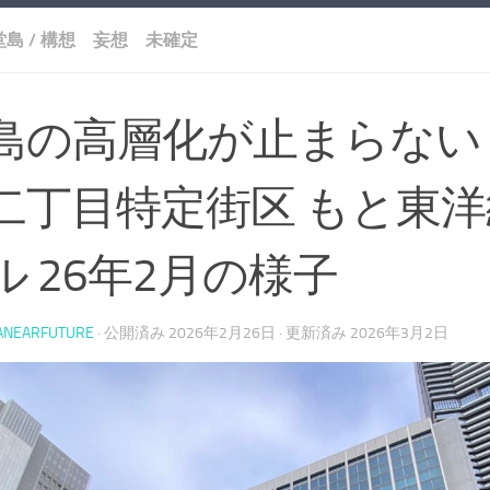
堂島
/
構想 妄想 未確定
島の高層化が止まらない
二丁目特定街区 もと東
ル 26年2月の様子
ANEARFUTURE
· 公開済み
2026年2月26日
· 更新済み
2026年3月2日