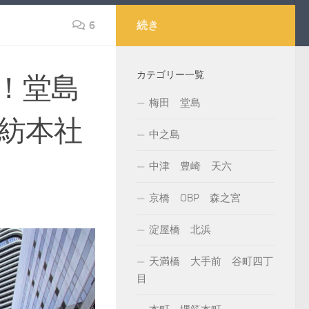
6
続き
カテゴリー一覧
！堂島
梅田 堂島
洋紡本社
中之島
中津 豊崎 天六
京橋 OBP 森之宮
淀屋橋 北浜
天満橋 大手前 谷町四丁
目