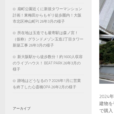
扇町公園近くに新規タワーマンション
計画！東梅田からもギリ徒歩圏内！大阪
市北区神山町PJ 26年3月の様子
所在地は玉造でも最寄駅は森ノ宮！
（仮称）グランドメゾン玉造2丁目タワー
新築工事 26年3月の様子
新大阪駅から徒歩数分！約1600人収容
のライブハウス！ BEAT PARK 26年3月の
様子
跡地はどうなるの？2026年1月に営業
を終了した心斎橋OPA 26年2月の様子
202
建物を
アーカイブ
で購入