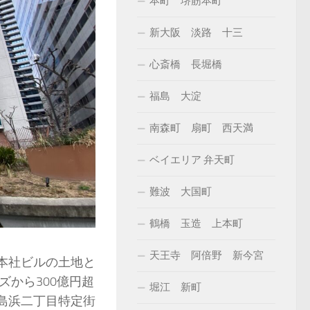
本町 堺筋本町
新大阪 淡路 十三
心斎橋 長堀橋
福島 大淀
南森町 扇町 西天満
ベイエリア 弁天町
難波 大国町
鶴橋 玉造 上本町
天王寺 阿倍野 新今宮
旧本社ビルの土地と
から300億円超
堀江 新町
堂島浜二丁目特定街