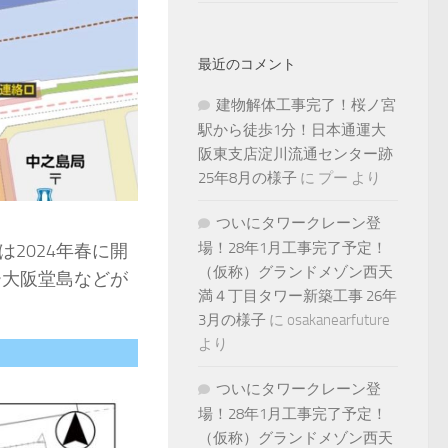
最近のコメント
建物解体工事完了！桜ノ宮
駅から徒歩1分！日本通運大
阪東支店淀川流通センター跡
25年8月の様子
に
プー
より
ついにタワークレーン登
場！28年1月工事完了予定！
2024年春に開
（仮称）グランドメゾン西天
ー大阪堂島などが
満４丁目タワー新築工事 26年
3月の様子
に
osakanearfuture
より
ついにタワークレーン登
場！28年1月工事完了予定！
（仮称）グランドメゾン西天