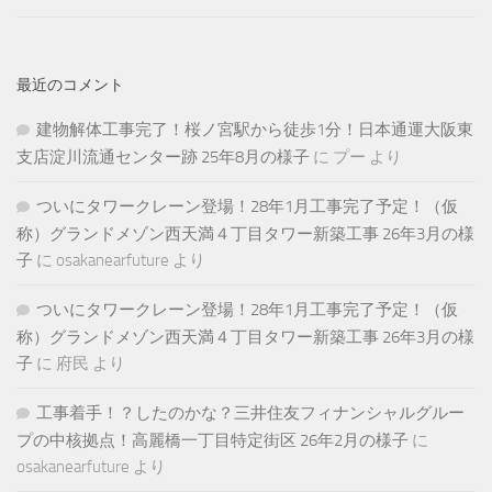
最近のコメント
建物解体工事完了！桜ノ宮駅から徒歩1分！日本通運大阪東
支店淀川流通センター跡 25年8月の様子
に
プー
より
ついにタワークレーン登場！28年1月工事完了予定！（仮
称）グランドメゾン西天満４丁目タワー新築工事 26年3月の様
子
に
osakanearfuture
より
ついにタワークレーン登場！28年1月工事完了予定！（仮
称）グランドメゾン西天満４丁目タワー新築工事 26年3月の様
子
に
府民
より
工事着手！？したのかな？三井住友フィナンシャルグルー
プの中核拠点！高麗橋一丁目特定街区 26年2月の様子
に
osakanearfuture
より