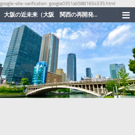
google-site-verification: google0351ab5881654535.html
コンテンツへスキップ
大阪の近未来（大阪 関西の再開発巡り）