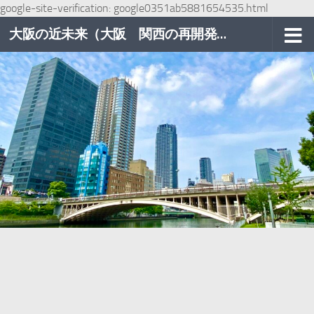
google-site-verification: google0351ab5881654535.html
コンテンツへスキップ
大阪の近未来（大阪 関西の再開発巡り）