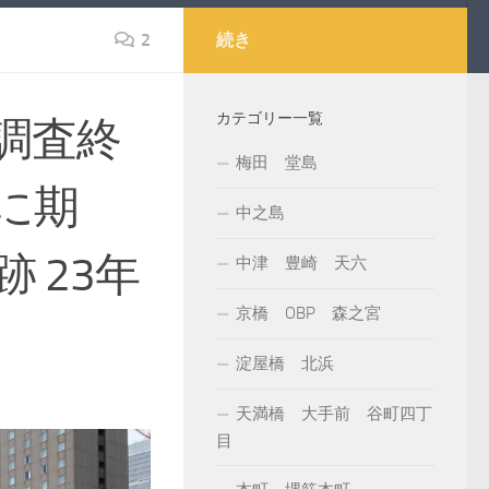
2
続き
カテゴリー一覧
調査終
梅田 堂島
に期
中之島
 23年
中津 豊崎 天六
京橋 OBP 森之宮
淀屋橋 北浜
天満橋 大手前 谷町四丁
目