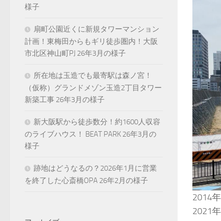
様子
扇町公園近くに新規タワーマンション
計画！東梅田からもギリ徒歩圏内！大阪
市北区神山町PJ 26年3月の様子
所在地は玉造でも最寄駅は森ノ宮！
（仮称）グランドメゾン玉造2丁目タワー
新築工事 26年3月の様子
新大阪駅から徒歩数分！約1600人収容
のライブハウス！ BEAT PARK 26年3月の
様子
跡地はどうなるの？2026年1月に営業
を終了した心斎橋OPA 26年2月の様子
201
202