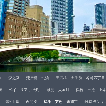
BP 森之宮
淀屋橋 北浜
天満橋 大手前 谷町四丁目
満
ベイエリア 弁天町
難波 大国町
鶴橋 玉造 上
県 和歌山県
再開発
構想 妄想 未確定
雑感 ランキ