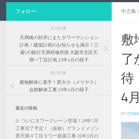
フォロー:
中之島
次の記事
敷
天満橋の対岸にまたタワーマンション
計画！建築計画のお知らせも掲示！三
菱UFJ銀行天満研修所跡 大阪市北区天
了
満一丁目計画 23年4月の様子
待
前の記事
建物解体に着手！莫大小（メリヤス）
会館解体工事 23年4月の様子
4
最近の投稿
BY
OSAK
ついにタワークレーン登場！28年1月
工事完了予定！（仮称）グランドメゾン
西天満４丁目タワー新築工事 26年3月の