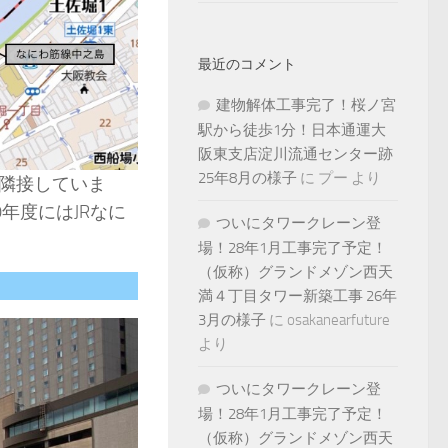
最近のコメント
建物解体工事完了！桜ノ宮
駅から徒歩1分！日本通運大
阪東支店淀川流通センター跡
25年8月の様子
に
プー
より
隣接していま
年度にはJRなに
ついにタワークレーン登
場！28年1月工事完了予定！
（仮称）グランドメゾン西天
満４丁目タワー新築工事 26年
3月の様子
に
osakanearfuture
より
ついにタワークレーン登
場！28年1月工事完了予定！
（仮称）グランドメゾン西天