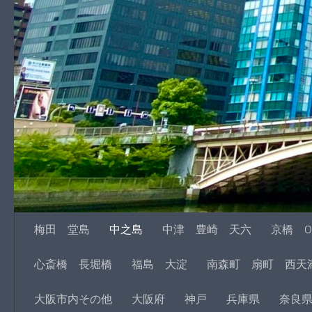
梅田 堂島
中之島
中津 豊崎 天六
京橋 O
心斎橋 長堀橋
福島 大淀
南森町 扇町 西天
大阪市内その他
大阪府
神戸
兵庫県
奈良