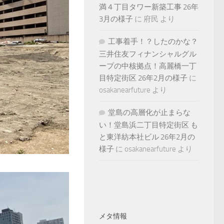
満４丁目タワー新築工事 26年
3月の様子
に
府民
より
工事着手！？したのかな？
三井住友フィナンシャルグル
ープの中核拠点！高麗橋一丁
目特定街区 26年2月の様子
に
osakanearfuture
より
堂島の高層化が止まらな
い！堂島浜二丁目特定街区 も
と東洋紡本社ビル 26年2月の
様子
に
osakanearfuture
より
メタ情報