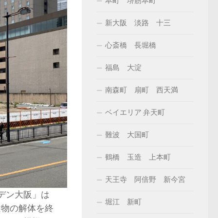
本町 堺筋本町
新大阪 淡路 十三
心斎橋 長堀橋
福島 大淀
南森町 扇町 西天満
ベイエリア 弁天町
難波 大国町
鶴橋 玉造 上本町
天王寺 阿倍野 新今宮
ーデン大阪」は
堀江 新町
に建物の解体を終