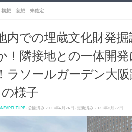
/
構想 妄想 未確定
地内での埋蔵文化財発掘
か！隣接地との一体開発
！ラソールガーデン大阪跡
月の様子
ANEARFUTURE
· 公開済み
2023年4月24日
· 更新済み
2023年6月22日