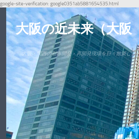
google-site-verification: google0351ab5881654535.html
コンテンツへスキップ
大阪の近未来（大阪
大阪・関西の都市開発・再開発現場を日々散策し、