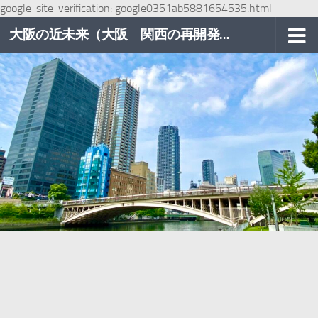
google-site-verification: google0351ab5881654535.html
コンテンツへスキップ
大阪の近未来（大阪 関西の再開発巡り）