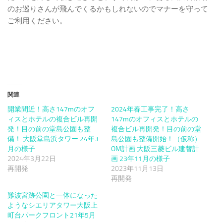
のお巡りさんが飛んでくるかもしれないのでマナーを守って
ご利用ください。
関連
開業間近！高さ147mのオフ
2024年春工事完了！高さ
ィスとホテルの複合ビル再開
147mのオフィスとホテルの
発！目の前の堂島公園も整
複合ビル再開発！目の前の堂
備！ 大阪堂島浜タワー 24年3
島公園も整備開始！（仮称）
月の様子
OM計画 大阪三菱ビル建替計
2024年3月22日
画 23年11月の様子
再開発
2023年11月13日
再開発
難波宮跡公園と一体になった
ようなシエリアタワー大阪上
町台パークフロント21年5月