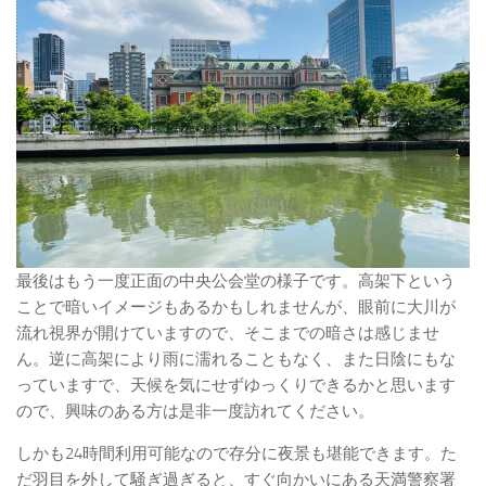
最後はもう一度正面の中央公会堂の様子です。高架下という
ことで暗いイメージもあるかもしれませんが、眼前に大川が
流れ視界が開けていますので、そこまでの暗さは感じませ
ん。逆に高架により雨に濡れることもなく、また日陰にもな
っていますで、天候を気にせずゆっくりできるかと思います
ので、興味のある方は是非一度訪れてください。
しかも24時間利用可能なので存分に夜景も堪能できます。た
だ羽目を外して騒ぎ過ぎると、すぐ向かいにある天満警察署