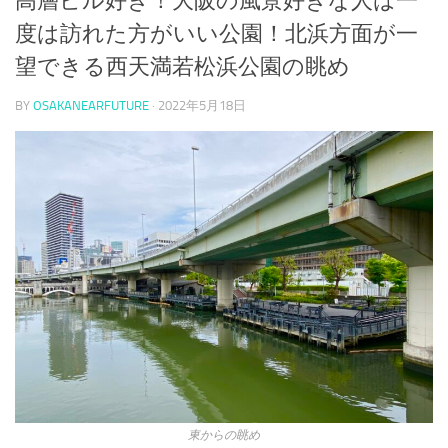
高層ビル好き！大阪の風景好きな人は一
度は訪れた方がいい公園！北浜方面が一
望できる西天満若松浜公園の眺め
BY
OSAKANEARFUTURE
·
2022年5月18日
東からの眺め