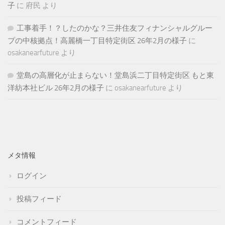
子
に
府民
より
工事着手！？したのかな？三井住友フィナンシャルグルー
プの中核拠点！高麗橋一丁目特定街区 26年2月の様子
に
osakanearfuture
より
堂島の高層化が止まらない！堂島浜二丁目特定街区 もと東
洋紡本社ビル 26年2月の様子
に
osakanearfuture
より
メタ情報
ログイン
投稿フィード
コメントフィード