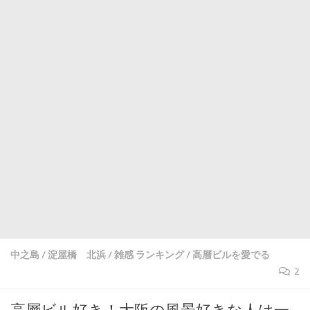
中之島
/
淀屋橋 北浜
/
雑感 ランキング
/
高層ビルを愛でる
2