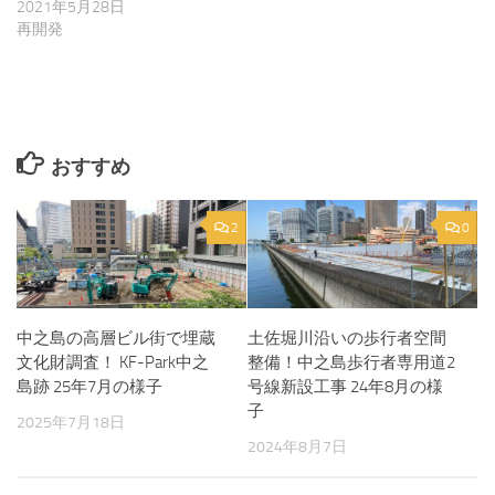
2021年5月28日
再開発
おすすめ
2
0
中之島の高層ビル街で埋蔵
土佐堀川沿いの歩行者空間
文化財調査！ KF-Park中之
整備！中之島歩行者専用道2
島跡 25年7月の様子
号線新設工事 24年8月の様
子
2025年7月18日
2024年8月7日