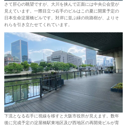
さて肝心の眺望ですが、大川を挟んで正面には中央公会堂が
見えています。一際目立つ右手のビルはこの夏に開業予定の
日本生命淀屋橋ビルです。対岸に並ぶ緑の街路樹が、よりそ
れらを引き立たせてくれています。
下流となる右手に視線を移すと大阪市役所が見えます。数年
後に完成予定の淀屋橋駅東地区及び西地区の再開発ビルが育