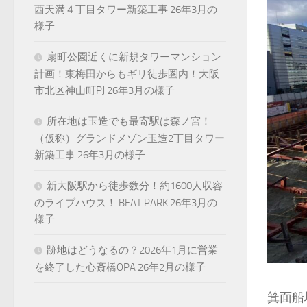
西天満４丁目タワー新築工事 26年3月の
様子
扇町公園近くに新規タワーマンション
計画！東梅田からもギリ徒歩圏内！大阪
市北区神山町PJ 26年3月の様子
所在地は玉造でも最寄駅は森ノ宮！
（仮称）グランドメゾン玉造2丁目タワー
新築工事 26年3月の様子
新大阪駅から徒歩数分！約1600人収容
のライブハウス！ BEAT PARK 26年3月の
様子
跡地はどうなるの？2026年1月に営業
を終了した心斎橋OPA 26年2月の様子
箕面船