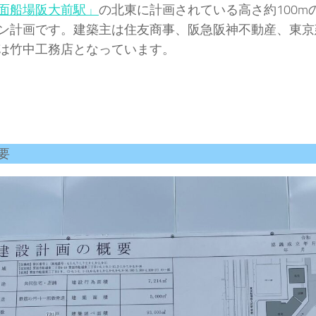
面船場阪大前駅」
の北東に計画されている高さ約100m
ン計画です。建築主は住友商事、阪急阪神不動産、東京
は竹中工務店となっています。
要