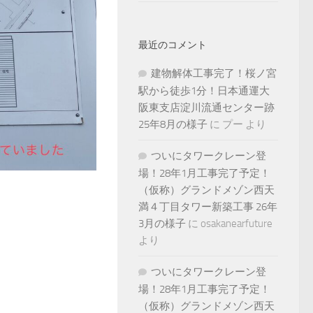
最近のコメント
建物解体工事完了！桜ノ宮
駅から徒歩1分！日本通運大
阪東支店淀川流通センター跡
25年8月の様子
に
プー
より
ついにタワークレーン登
場！28年1月工事完了予定！
（仮称）グランドメゾン西天
満４丁目タワー新築工事 26年
3月の様子
に
osakanearfuture
より
ついにタワークレーン登
場！28年1月工事完了予定！
（仮称）グランドメゾン西天