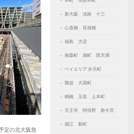
本町 堺筋本町
新大阪 淡路 十三
心斎橋 長堀橋
福島 大淀
南森町 扇町 西天満
ベイエリア 弁天町
難波 大国町
鶴橋 玉造 上本町
天王寺 阿倍野 新今宮
堀江 新町
業予定の北大阪急