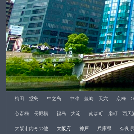
梅田 堂島
中之島
中津 豊崎 天六
京橋 O
心斎橋 長堀橋
福島 大淀
南森町 扇町 西天
大阪市内その他
大阪府
神戸
兵庫県
奈良