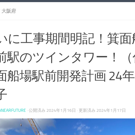
/
大阪府
いに工事期間明記！箕面
前駅のツインタワー！（
面船場駅前開発計画 24年
子
ANEARFUTURE
· 公開済み
2024年1月16日
· 更新済み
2024年1月17日