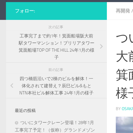
フォロー:
再開発
次の記事
つ
工事完了まで約1年！箕面船場阪大前
駅タワーマンション！ブリリアタワー
箕面船場TOP OF THE HILL 24年1月の様
大
子
箕
前の記事
四つ橋筋沿いで2棟のビルを解体！一
体化されて建替え？辰巳ビル&もと
様
NTN本社ビル解体工事 24年1月の様子
BY
OSAK
最近の投稿
ついにタワークレーン登場！28年1月
工事完了予定！（仮称）グランドメゾン