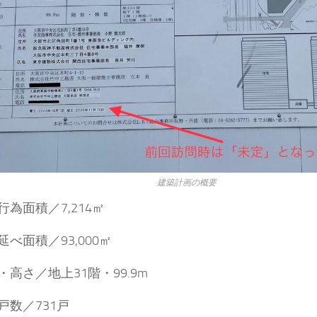
建築計画の概要
行為面積／7,214㎡
べ面積／93,000㎡
・高さ／地上31階・99.9m
戸数／731戸