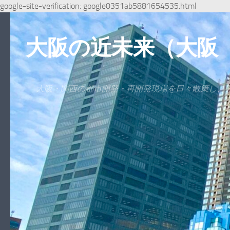
google-site-verification: google0351ab5881654535.html
コンテンツへスキップ
大阪の近未来（大阪
大阪・関西の都市開発・再開発現場を日々散策し、