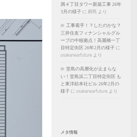
満４丁目タワー新築工事 26年
3月の様子
に
府民
より
工事着手！？したのかな？
三井住友フィナンシャルグル
ープの中核拠点！高麗橋一丁
目特定街区 26年2月の様子
に
osakanearfuture
より
堂島の高層化が止まらな
い！堂島浜二丁目特定街区 も
と東洋紡本社ビル 26年2月の
様子
に
osakanearfuture
より
メタ情報