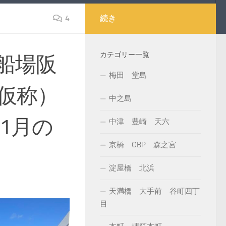
4
続き
カテゴリー一覧
船場阪
梅田 堂島
仮称）
中之島
1月の
中津 豊崎 天六
京橋 OBP 森之宮
淀屋橋 北浜
天満橋 大手前 谷町四丁
目