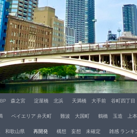
BP 森之宮
淀屋橋 北浜
天満橋 大手前 谷町四丁目
満
ベイエリア 弁天町
難波 大国町
鶴橋 玉造 上
県 和歌山県
再開発
構想 妄想 未確定
雑感 ランキ