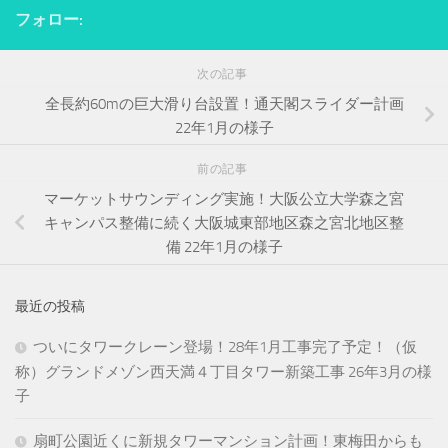
フォロー:
次の記事
全長約60mの巨大滑り台設置！通天閣スライダー計画
22年1月の様子
前の記事
マーケットサウンディング実施！大阪公立大学森之宮
キャンパス整備に続く大阪城東部地区森之宮北地区整
備 22年1月の様子
最近の投稿
ついにタワークレーン登場！28年1月工事完了予定！（仮
称）グランドメゾン西天満４丁目タワー新築工事 26年3月の様
子
扇町公園近くに新規タワーマンション計画！東梅田からも