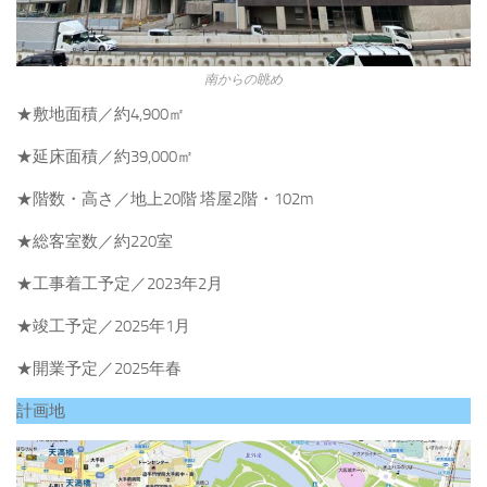
南からの眺め
★敷地面積／約4,900㎡
★延床面積／約39,000㎡
★階数・高さ／地上20階 塔屋2階・102m
★総客室数／約220室
★工事着工予定／2023年2月
★竣工予定／2025年1月
★開業予定／2025年春
計画地