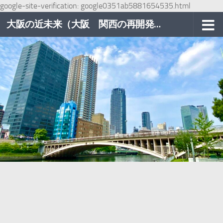
google-site-verification: google0351ab5881654535.html
コンテンツへスキップ
大阪の近未来（大阪 関西の再開発巡り）