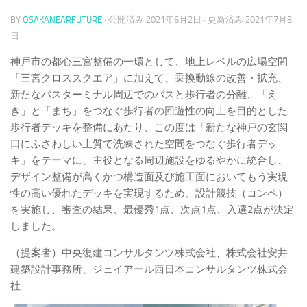
BY
OSAKANEARFUTURE
· 公開済み
2021年6月2日
· 更新済み
2021年7月3
日
神戸市の都心三宮整備の一環として、地上レベルの広場空間
「三宮クロススクエア」に加えて、乗換動線の改善・拡充、
新たなバスターミナル周辺でのバスと歩行者の分離、「え
き」と「まち」をつなぐ歩行者の回遊性の向上を目的とした
歩行者デッキを整備にあたり、この度は「新たな神戸の玄関
口にふさわしい上質で洗練された空間をつなぐ歩行者デッ
キ」をテーマに、主役となる周辺施設をゆるやかに統合し、
デザイン整備が高くかつ構造面及び施工面においてもう実現
性の高い優れたデッキを実現するため、設計競技（コンペ）
を実施し、審査の結果、最優秀1点、次点1点、入選2点が決定
しました。
（提案者）中央復建コンサルタンツ株式会社、株式会社安井
建築設計事務所、ジェイアール西日本コンサルタンツ株式会
社