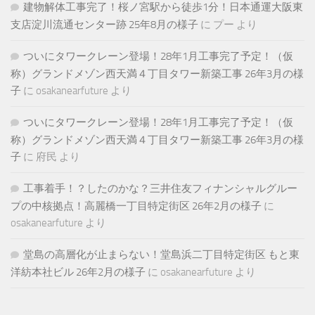
建物解体工事完了！桜ノ宮駅から徒歩1分！日本通運大阪東
支店淀川流通センター跡 25年8月の様子
に
プー
より
ついにタワークレーン登場！28年1月工事完了予定！（仮
称）グランドメゾン西天満４丁目タワー新築工事 26年3月の様
子
に
osakanearfuture
より
ついにタワークレーン登場！28年1月工事完了予定！（仮
称）グランドメゾン西天満４丁目タワー新築工事 26年3月の様
子
に
府民
より
工事着手！？したのかな？三井住友フィナンシャルグルー
プの中核拠点！高麗橋一丁目特定街区 26年2月の様子
に
osakanearfuture
より
堂島の高層化が止まらない！堂島浜二丁目特定街区 もと東
洋紡本社ビル 26年2月の様子
に
osakanearfuture
より