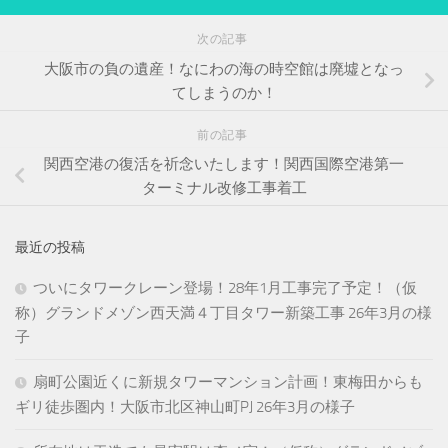
次の記事
大阪市の負の遺産！なにわの海の時空館は廃墟となっ
てしまうのか！
前の記事
関西空港の復活を祈念いたします！関西国際空港第一
ターミナル改修工事着工
最近の投稿
ついにタワークレーン登場！28年1月工事完了予定！（仮
称）グランドメゾン西天満４丁目タワー新築工事 26年3月の様
子
扇町公園近くに新規タワーマンション計画！東梅田からも
ギリ徒歩圏内！大阪市北区神山町PJ 26年3月の様子