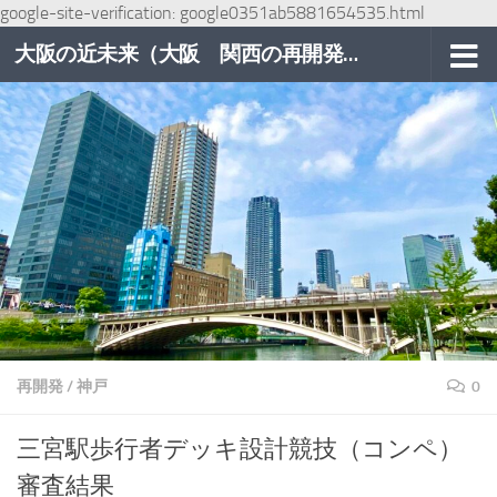
google-site-verification: google0351ab5881654535.html
コンテンツへスキップ
大阪の近未来（大阪 関西の再開発巡り）
再開発
/
神戸
0
三宮駅歩行者デッキ設計競技（コンペ）
審査結果