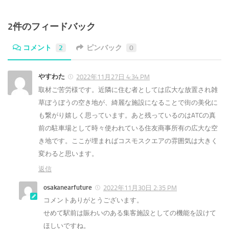
2件のフィードバック
コメント
2
ピンバック
0
やすわた
2022年11月27日 4:34 PM
取材ご苦労様です。近隣に住む者としては広大な放置され雑
草ぼうぼうの空き地が、綺麗な施設になることで街の美化に
も繋がり嬉しく思っています。あと残っているのはATCの真
前の駐車場として時々使われている住友商事所有の広大な空
き地です。ここが埋まればコスモスクエアの雰囲気は大きく
変わると思います。
返信
osakanearfuture
2022年11月30日 2:35 PM
コメントありがとうございます。
せめて駅前は賑わいのある集客施設としての機能を設けて
ほしいですね。