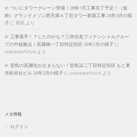
ついにタワークレーン登場！28年1月工事完了予定！（仮
称）グランドメゾン西天満４丁目タワー新築工事 26年3月の様
子
に
府民
より
工事着手！？したのかな？三井住友フィナンシャルグルー
プの中核拠点！高麗橋一丁目特定街区 26年2月の様子
に
osakanearfuture
より
堂島の高層化が止まらない！堂島浜二丁目特定街区 もと東
洋紡本社ビル 26年2月の様子
に
osakanearfuture
より
メタ情報
ログイン