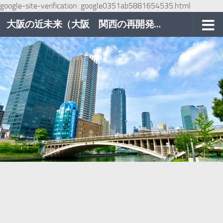
google-site-verification: google0351ab5881654535.html
コンテンツへスキップ
大阪の近未来（大阪 関西の再開発巡り）