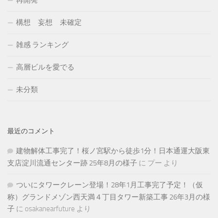
構想 妄想 未確定
雑感 ランキング
高層ビルを愛でる
未分類
最近のコメント
建物解体工事完了！桜ノ宮駅から徒歩1分！日本通運大阪東
支店淀川流通センター跡 25年8月の様子
に
プー
より
ついにタワークレーン登場！28年1月工事完了予定！（仮
称）グランドメゾン西天満４丁目タワー新築工事 26年3月の様
子
に
osakanearfuture
より