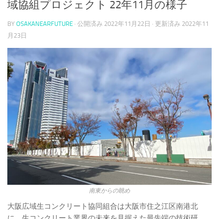
域協組プロジェクト 22年11月の様子
BY
OSAKANEARFUTURE
· 公開済み
2022年11月22日
· 更新済み
2022年11
月23日
南東からの眺め
大阪広域生コンクリート協同組合は大阪市住之江区南港北
に、生コンクリート業界の未来を見据えた最先端の技術研