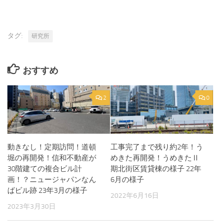
タグ:
研究所
おすすめ
2
0
動きなし！定期訪問！道頓
工事完了まで残り約2年！う
堀の再開発！信和不動産が
めきた再開発！うめきたⅡ
30階建ての複合ビル計
期北街区賃貸棟の様子 22年
画！？ニュージャパンなん
6月の様子
ばビル跡 23年3月の様子
2022年6月16日
2023年3月30日