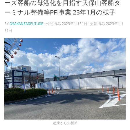
ーズ客船の母港化を目指す天保山客船タ
ーミナル整備等PFI事業 23年1月の様子
BY
OSAKANEARFUTURE
· 公開済み
2023年1月31日
· 更新済み
2023年1月
31日
南東からの眺め