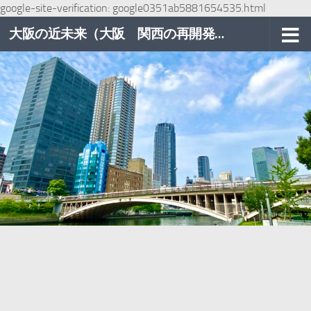
google-site-verification: google0351ab5881654535.html
コンテンツへスキップ
大阪の近未来（大阪 関西の再開発巡り）