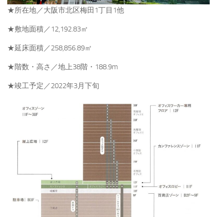
★所在地／大阪市北区梅田1丁目1他
★敷地面積／12,192.83㎡
★延床面積／258,856.89㎡
★階数・高さ／地上38階・188.9m
★竣工予定／2022年3月下旬