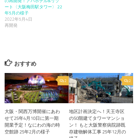
の再開発！アパホテル&リゾ
ート〈大阪梅田駅タワー〉 22
年5月の様子
2022年5月4日
再開発
おすすめ
2
2
大阪・関西万博開催にあわ
地区計画決定へ！天王寺区
せて25年4月10日に第一期
の50階建てタワーマンショ
開業予定！なにわの海の時
ン！ もと大阪警察病院跡既
空館跡 25年2月の様子
存建物解体工事 25年12月の