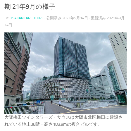
期 21年9月の様子
BY
OSAKANEARFUTURE
· 公開済み
2021年9月14日
· 更新済み
2021年9月
14日
大阪梅田ツインタワーズ・サウスは大阪市北区梅田に建設さ
れている地上38階・高さ188.9mの複合ビルです。