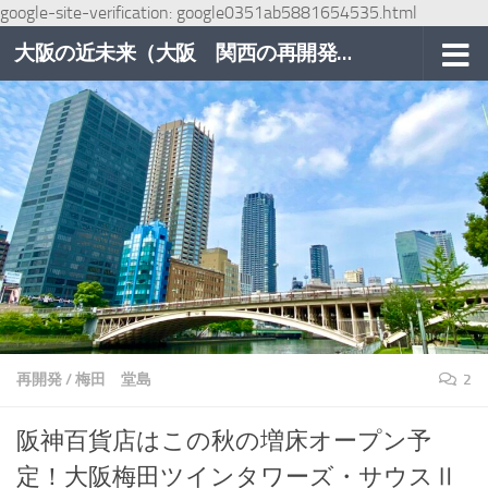
google-site-verification: google0351ab5881654535.html
コンテンツへスキップ
大阪の近未来（大阪 関西の再開発巡り）
再開発
/
梅田 堂島
2
阪神百貨店はこの秋の増床オープン予
定！大阪梅田ツインタワーズ・サウスⅡ