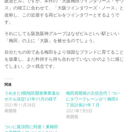
阪急ビル」ですが、本件の「大阪梅田ツインタワーズ・サウ
ス」の竣工に合わせて、「大阪ツインタワーズ・ノース」と
改称し、この近接する両ビルをツインタワーとするようで
す。
それにしても阪急阪神グループはなぜビルといい駅といい
「梅田」の上に「大阪」を被せるのでしょう。
自分たちの街である梅田をより強固なブランドに育てること
を放棄し、また矜持すら持ち合わせていないかのように感じ
てしまい、少々残念です。
関連
うめきたII期地区開発事業進出
梅田再開発の主役交代！つい
ホテル決定! 21年11月の様子
にタワークレーンが！梅田3
2021年11月26日
丁目計画21年７月
再開発
2021年7月5日
再開発
ついに最頂部に到達！東梅田