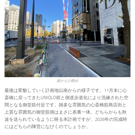
南からの眺め
最後は変貌していく計画地以南からの様子です。11月末に心
斎橋に戻ってきたUNIQLO前と側道歩道化により洗練された空
間となる御堂筋付近です。雑多な雰囲気の心斎橋筋商店街と
上質な雰囲気の御堂筋側はまさに表裏一体。どちらからも秋
波を送られているように映る本計画ですが、2026年の完成時
にはどちらの陣営になびくのでしょうか。