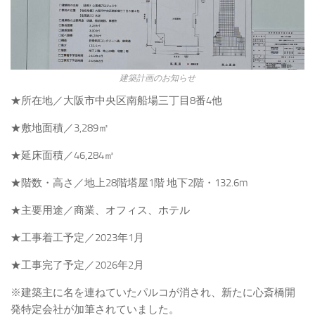
建築計画のお知らせ
★所在地／大阪市中央区南船場三丁目8番4他
★敷地面積／3,289㎡
★延床面積／46,284㎡
★階数・高さ／地上28階塔屋1階 地下2階・132.6m
★主要用途／商業、オフィス、ホテル
★工事着工予定／2023年1月
★工事完了予定／2026年2月
※建築主に名を連ねていたパルコが消され、新たに心斎橋開
発特定会社が加筆されていました。