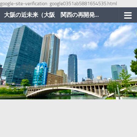
google-site-verification: google0351ab5881654535.html
コンテンツへスキップ
大阪の近未来（大阪 関西の再開発巡り）