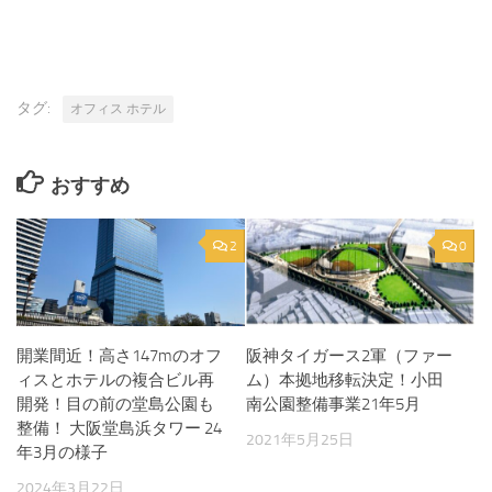
タグ:
オフィス ホテル
おすすめ
2
0
開業間近！高さ147mのオフ
阪神タイガース2軍（ファー
ィスとホテルの複合ビル再
ム）本拠地移転決定！小田
開発！目の前の堂島公園も
南公園整備事業21年5月
整備！ 大阪堂島浜タワー 24
2021年5月25日
年3月の様子
2024年3月22日